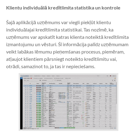
Klientu individuālā kredītlimita statistika un kontrole
Šajā aplikācijā uzņēmums var viegli piekļūt klientu 
individuālajai kredītlimita statistikai. Tas nozīmē, ka 
uzņēmums var apskatīt katras klienta noteiktā kredītlimita 
izmantojumu un vēsturi. Šī informācija palīdz uzņēmumam 
veikt labākas lēmumu pieņemšanas procesus, piemēram, 
atļaujot klientiem pārsniegt noteikto kredītlimitu vai, 
otrādi, samazinot to, ja tas ir nepieciešams.