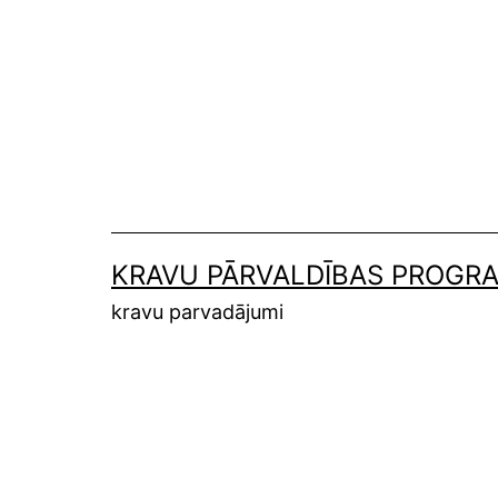
Skip
to
content
KRAVU PĀRVALDĪBAS PROGR
kravu parvadājumi